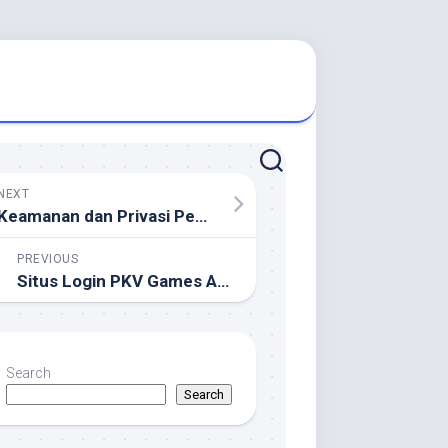
NEXT
Keamanan dan Privasi Pemain di Situs Slot Gacor yang Terpercaya
PREVIOUS
Situs Login PKV Games Anti Rungkad Setiap Hari
Search
Search