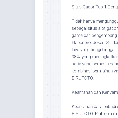
Situs Gacor Top 1 Deng
Tidak hanya mengunggul
sebagai situs slot gacor
game dari pengembang te
Habanero, Joker123, da
Live yang tinggi hingga
98%, yang meningkatka
setia yang berhasil men
kombinasi permainan yan
BIRUTOTO.
Keamanan dan Kenyama
Keamanan data pribadi 
BIRUTOTO. Platform ini