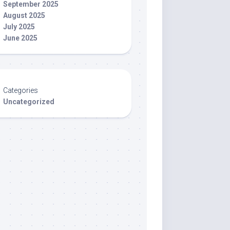
September 2025
August 2025
July 2025
June 2025
Categories
Uncategorized