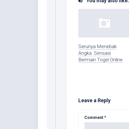
You may also like.
Serunya Menebak
Angka: Sensasi
Bermain Togel Online
Leave a Reply
Comment
*