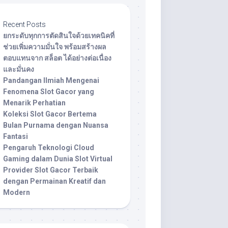
Recent Posts
ยกระดับทุกการตัดสินใจด้วยเทคนิคที่
ช่วยเพิ่มความมั่นใจ พร้อมสร้างผล
ตอบแทนจาก สล็อต ได้อย่างต่อเนื่อง
และมั่นคง
Pandangan Ilmiah Mengenai
Fenomena Slot Gacor yang
Menarik Perhatian
Koleksi Slot Gacor Bertema
Bulan Purnama dengan Nuansa
Fantasi
Pengaruh Teknologi Cloud
Gaming dalam Dunia Slot Virtual
Provider Slot Gacor Terbaik
dengan Permainan Kreatif dan
Modern