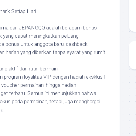
rik Setiap Hari
utama dari JEPANGQQ adalah beragam bonus
ik yang dapat meningkatkan peluang
a bonus untuk anggota baru, cashback
an harian yang diberikan tanpa syarat yang rumit.
ang aktif dan rutin bermain,
rogram loyalitas VIP dengan hadiah eksklusif
 voucher permainan, hingga hadiah
dget terbaru. Semua ini menunjukkan bahwa
rfokus pada permainan, tetapi juga menghargai
ya.