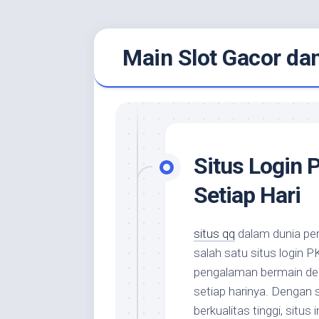
Skip
Main Slot Gacor da
to
content
Situs Login
Setiap Hari
situs qq
dalam dunia pe
salah satu situs login
pengalaman bermain de
setiap harinya. Dengan 
berkualitas tinggi, situs