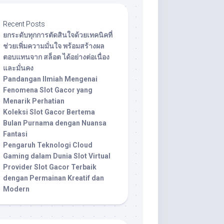
Recent Posts
ยกระดับทุกการตัดสินใจด้วยเทคนิคที่
ช่วยเพิ่มความมั่นใจ พร้อมสร้างผล
ตอบแทนจาก สล็อต ได้อย่างต่อเนื่อง
และมั่นคง
Pandangan Ilmiah Mengenai
Fenomena Slot Gacor yang
Menarik Perhatian
Koleksi Slot Gacor Bertema
Bulan Purnama dengan Nuansa
Fantasi
Pengaruh Teknologi Cloud
Gaming dalam Dunia Slot Virtual
Provider Slot Gacor Terbaik
dengan Permainan Kreatif dan
Modern