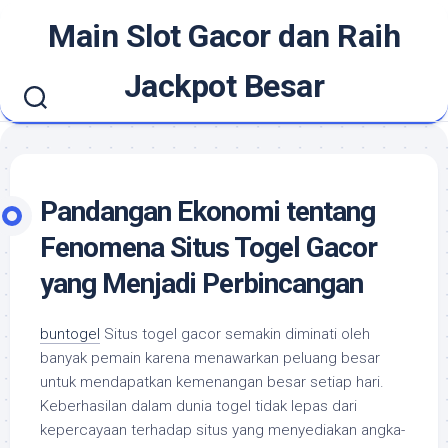
Skip
Main Slot Gacor dan Raih
to
content
Jackpot Besar
Pandangan Ekonomi tentang
Fenomena Situs Togel Gacor
yang Menjadi Perbincangan
buntogel
Situs togel gacor semakin diminati oleh
banyak pemain karena menawarkan peluang besar
untuk mendapatkan kemenangan besar setiap hari.
Keberhasilan dalam dunia togel tidak lepas dari
kepercayaan terhadap situs yang menyediakan angka-