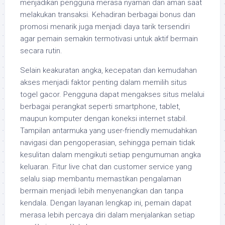
menjadikan pengguna merasa nyaman dan aman saat
melakukan transaksi. Kehadiran berbagai bonus dan
promosi menarik juga menjadi daya tarik tersendiri
agar pemain semakin termotivasi untuk aktif bermain
secara rutin.
Selain keakuratan angka, kecepatan dan kemudahan
akses menjadi faktor penting dalam memilih situs
togel gacor. Pengguna dapat mengakses situs melalui
berbagai perangkat seperti smartphone, tablet,
maupun komputer dengan koneksi internet stabil.
Tampilan antarmuka yang user-friendly memudahkan
navigasi dan pengoperasian, sehingga pemain tidak
kesulitan dalam mengikuti setiap pengumuman angka
keluaran. Fitur live chat dan customer service yang
selalu siap membantu memastikan pengalaman
bermain menjadi lebih menyenangkan dan tanpa
kendala. Dengan layanan lengkap ini, pemain dapat
merasa lebih percaya diri dalam menjalankan setiap