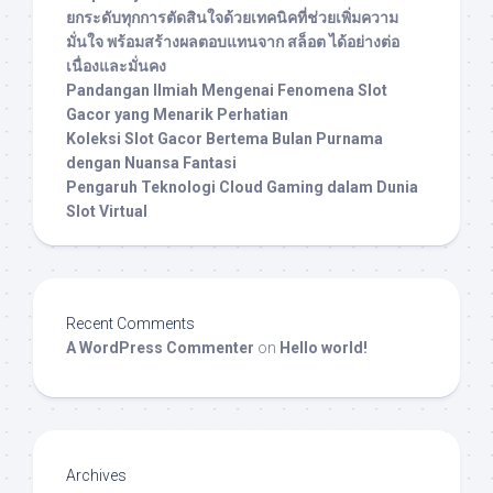
ยกระดับทุกการตัดสินใจด้วยเทคนิคที่ช่วยเพิ่มความ
มั่นใจ พร้อมสร้างผลตอบแทนจาก สล็อต ได้อย่างต่อ
เนื่องและมั่นคง
Pandangan Ilmiah Mengenai Fenomena Slot
Gacor yang Menarik Perhatian
Koleksi Slot Gacor Bertema Bulan Purnama
dengan Nuansa Fantasi
Pengaruh Teknologi Cloud Gaming dalam Dunia
Slot Virtual
Recent Comments
A WordPress Commenter
on
Hello world!
Archives