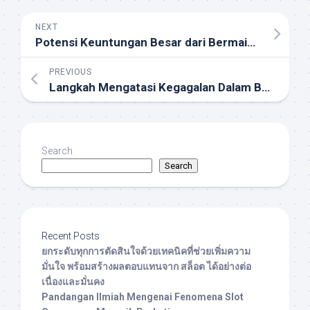
NEXT
Potensi Keuntungan Besar dari Bermain di Situs Gacor Berkualitas
PREVIOUS
Langkah Mengatasi Kegagalan Dalam Bermain Di Situs Gacor
Search
Search
Recent Posts
ยกระดับทุกการตัดสินใจด้วยเทคนิคที่ช่วยเพิ่มความ
มั่นใจ พร้อมสร้างผลตอบแทนจาก สล็อต ได้อย่างต่อ
เนื่องและมั่นคง
Pandangan Ilmiah Mengenai Fenomena Slot