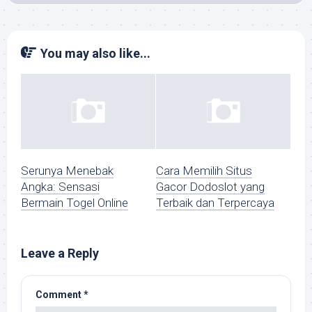
You may also like...
Serunya Menebak
Cara Memilih Situs
Angka: Sensasi
Gacor Dodoslot yang
Bermain Togel Online
Terbaik dan Terpercaya
Leave a Reply
Comment
*