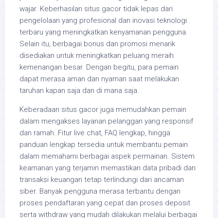
wajar. Keberhasilan situs gacor tidak lepas dari
pengelolaan yang profesional dan inovasi teknologi
terbaru yang meningkatkan kenyamanan pengguna.
Selain itu, berbagai bonus dan promosi menarik
disediakan untuk meningkatkan peluang meraih
kemenangan besar. Dengan begitu, para pemain
dapat merasa aman dan nyaman saat melakukan
taruhan kapan saja dan di mana saja.
Keberadaan situs gacor juga memudahkan pemain
dalam mengakses layanan pelanggan yang responsif
dan ramah. Fitur live chat, FAQ lengkap, hingga
panduan lengkap tersedia untuk membantu pemain
dalam memahami berbagai aspek permainan. Sistem
keamanan yang terjamin memastikan data pribadi dan
transaksi keuangan tetap terlindungi dari ancaman
siber. Banyak pengguna merasa terbantu dengan
proses pendaftaran yang cepat dan proses deposit
serta withdraw yang mudah dilakukan melalui berbagai