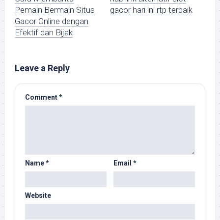
Pemain Bermain Situs
gacor hari ini rtp terbaik
Gacor Online dengan
Efektif dan Bijak
Leave a Reply
Comment
*
Name
*
Email
*
Website