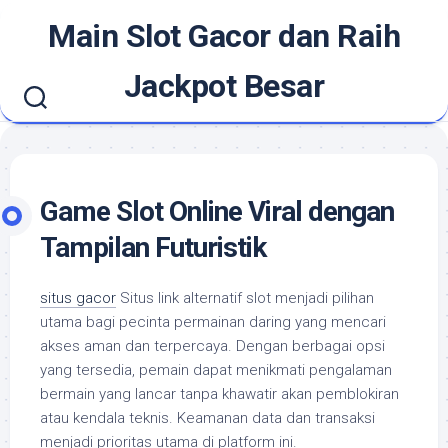
Skip
Main Slot Gacor dan Raih
to
content
Jackpot Besar
Game Slot Online Viral dengan
Tampilan Futuristik
situs gacor
Situs link alternatif slot menjadi pilihan
utama bagi pecinta permainan daring yang mencari
akses aman dan terpercaya. Dengan berbagai opsi
yang tersedia, pemain dapat menikmati pengalaman
bermain yang lancar tanpa khawatir akan pemblokiran
atau kendala teknis. Keamanan data dan transaksi
menjadi prioritas utama di platform ini.