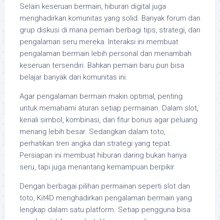
Selain keseruan bermain, hiburan digital juga
menghadirkan komunitas yang solid. Banyak forum dan
grup diskusi di mana pemain berbagi tips, strategi, dan
pengalaman seru mereka. Interaksi ini membuat
pengalaman bermain lebih personal dan menambah
keseruan tersendiri. Bahkan pemain baru pun bisa
belajar banyak dari komunitas ini.
Agar pengalaman bermain makin optimal, penting
untuk memahami aturan setiap permainan. Dalam slot,
kenali simbol, kombinasi, dan fitur bonus agar peluang
menang lebih besar. Sedangkan dalam toto,
perhatikan tren angka dan strategi yang tepat.
Persiapan ini membuat hiburan daring bukan hanya
seru, tapi juga menantang kemampuan berpikir.
Dengan berbagai pilihan permainan seperti slot dan
toto, Kit4D menghadirkan pengalaman bermain yang
lengkap dalam satu platform. Setiap pengguna bisa