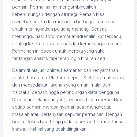
pemain. Permainan ini mengombinasikan
keberuntungan dengan strategi. Pemain bisa
menebak angka dan mencoba berbagai kombinasi
untuk meningkatkan peluang menang. Sensasi
menunggu hasil toto membuat adrenalin ikut terpacu,
apalagi ketika tebakan tepat dan kemenangan datang.
Permainan ini cocok untuk mereka yang suka
tantangan analitis tapi tetap ingin hiburan seru.
Dalam dunia judi online, keamanan dan kenyamanan
adalah hal utama. Platform seperti Kit4D memahami ini
dan menyediakan layanan yang aman, mulai dari
transaksi cepat hingga perlindungan data pengguna.
Dukungan pelanggan yang responsif juga memastikan
setiap pemain merasa nyaman saat menghadapi
masalah atau pertanyaan seputar permainan. Dengan
begitu, fokus bisa tetap pada keseruan bermain tanpa
khawatir hal-hal yang tidak diinginkan.