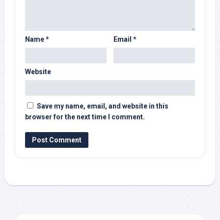
Name
*
Email
*
Website
Save my name, email, and website in this
browser for the next time I comment.