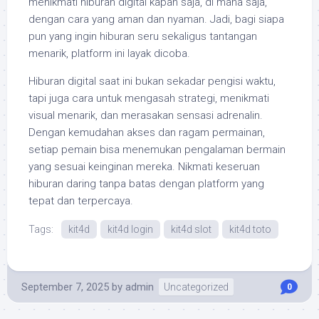
menikmati hiburan digital kapan saja, di mana saja,
dengan cara yang aman dan nyaman. Jadi, bagi siapa
pun yang ingin hiburan seru sekaligus tantangan
menarik, platform ini layak dicoba.
Hiburan digital saat ini bukan sekadar pengisi waktu,
tapi juga cara untuk mengasah strategi, menikmati
visual menarik, dan merasakan sensasi adrenalin.
Dengan kemudahan akses dan ragam permainan,
setiap pemain bisa menemukan pengalaman bermain
yang sesuai keinginan mereka. Nikmati keseruan
hiburan daring tanpa batas dengan platform yang
tepat dan terpercaya.
Tags:
kit4d
kit4d login
kit4d slot
kit4d toto
September 7, 2025
by
admin
Uncategorized
0