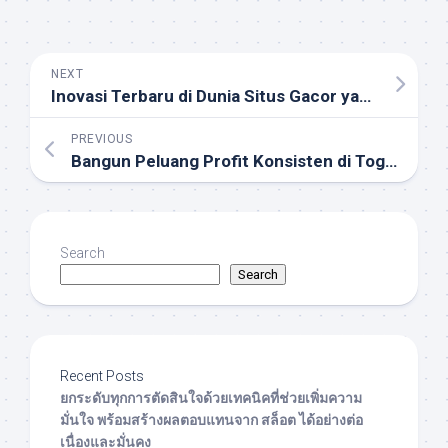
NEXT
Inovasi Terbaru di Dunia Situs Gacor yang Membuatnya Selalu Menarik Minat Pengguna
PREVIOUS
Bangun Peluang Profit Konsisten di Togel HK Bersama Bandar Togel HK
Search
Search
Recent Posts
ยกระดับทุกการตัดสินใจด้วยเทคนิคที่ช่วยเพิ่มความ
มั่นใจ พร้อมสร้างผลตอบแทนจาก สล็อต ได้อย่างต่อ
เนื่องและมั่นคง