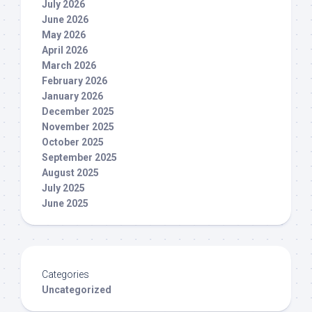
July 2026
June 2026
May 2026
April 2026
March 2026
February 2026
January 2026
December 2025
November 2025
October 2025
September 2025
August 2025
July 2025
June 2025
Categories
Uncategorized