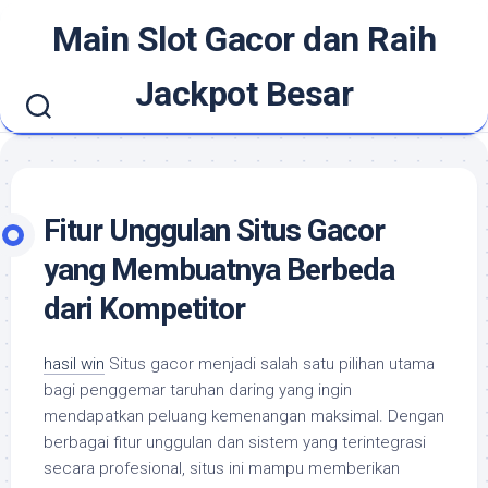
Skip
Main Slot Gacor dan Raih
to
content
Jackpot Besar
Fitur Unggulan Situs Gacor
yang Membuatnya Berbeda
dari Kompetitor
hasil win
Situs gacor menjadi salah satu pilihan utama
bagi penggemar taruhan daring yang ingin
mendapatkan peluang kemenangan maksimal. Dengan
berbagai fitur unggulan dan sistem yang terintegrasi
secara profesional, situs ini mampu memberikan