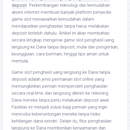
deposit
. Perkembangan teknologi dan kemudahan
akses internet membuat banyak platform penyedia
game slot menawarkan kemudahan dalam
mendapatkan penghasilan tanpa harus melakukan
deposit terlebih dahulu. Artikel ini akan membahas
secara lengkap mengenai game slot penghasil uang
langsung ke Dana tanpa deposit, mulai dari pengertian,
keunggulan, cara bermain, hingga tips aman untuk
memulai.
Game slot penghasil uang langsung ke Dana tanpa
deposit adalah jenis permainan slot online yang
memungkinkan pemain memperoleh penghasilan
secara real-time dan langsung dikirim ke rekening
Dana mereka tanpa perlu melakukan deposit awal.
Fasilitas ini menjadi solusi bagi pemain yang ingin
mencoba keberuntungan mereka tanpa risiko
kehilangan dana sendiri. Selain itu, fitur penghasilan
langsung ke Dana memberikan kenyamanan dan