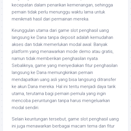
kecepatan dalam penarikan kemenangan, sehingga
pemain tidak perlu menunggu waktu lama untuk
menikmati hasil dari permainan mereka.
Keunggulan utama dari game slot penghasil uang
langsung ke Dana tanpa deposit adalah kemudahan
akses dan tidak memerlukan modal awal. Banyak
platform yang menawarkan mode demo atau gratis,
namun tidak memberikan penghasilan nyata.
Sebaliknya, game yang menyediakan fitur penghasilan
langsung ke Dana memungkinkan pemain
mendapatkan uang asli yang bisa langsung ditransfer
ke akun Dana mereka. Hal ini tentu menjadi daya tarik
utama, terutama bagi pemain pemula yang ingin
mencoba peruntungan tanpa harus mengeluarkan
modal sendiri.
Selain keuntungan tersebut, game slot penghasil uang
ini juga menawarkan berbagai macam tema dan fitur