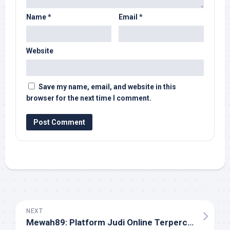
Name
*
Email
*
Website
Save my name, email, and website in this
browser for the next time I comment.
NEXT
Mewah89: Platform Judi Online Terpercaya dengan Pelayanan Terbaik dan Keamanan Optimal