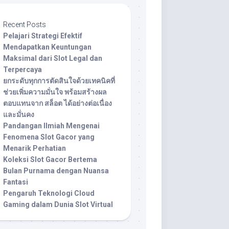
Recent Posts
Pelajari Strategi Efektif
Mendapatkan Keuntungan
Maksimal dari Slot Legal dan
Terpercaya
ยกระดับทุกการตัดสินใจด้วยเทคนิคที่
ช่วยเพิ่มความมั่นใจ พร้อมสร้างผล
ตอบแทนจาก สล็อต ได้อย่างต่อเนื่อง
และมั่นคง
Pandangan Ilmiah Mengenai
Fenomena Slot Gacor yang
Menarik Perhatian
Koleksi Slot Gacor Bertema
Bulan Purnama dengan Nuansa
Fantasi
Pengaruh Teknologi Cloud
Gaming dalam Dunia Slot Virtual