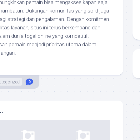
mungkinkan pemain bisa mengakses kapan saja
 hambatan. Dukungan komunitas yang solid juga
gi strategi dan pengalaman. Dengan komitmen
litas layanan, situs ini terus berkembang dan
lam dunia togel online yang kompetitif.
san pemain menjadi prioritas utama dalam
bangan.
tegorized
0
..