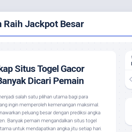
n Raih Jackpot Besar
ap Situs Togel Gacor
Banyak Dicari Pemain
enjadi salah satu pilihan utama bagi para
 yang ingin memperoleh kemenangan maksimal.
enawarkan peluang besar dengan prediksi angka
ten. Banyak pemain mengandalkan situs togel
tama untuk mendapatkan angka jitu setiap hari.