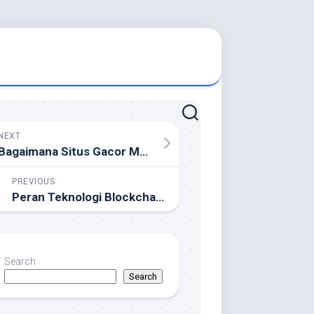
NEXT
Bagaimana Situs Gacor Menghadirkan Pengalaman Bermain yang Lebih Seru
PREVIOUS
Peran Teknologi Blockchain dalam Menjamin Keamanan dan Transparansi Situs Gacor
Search
Search