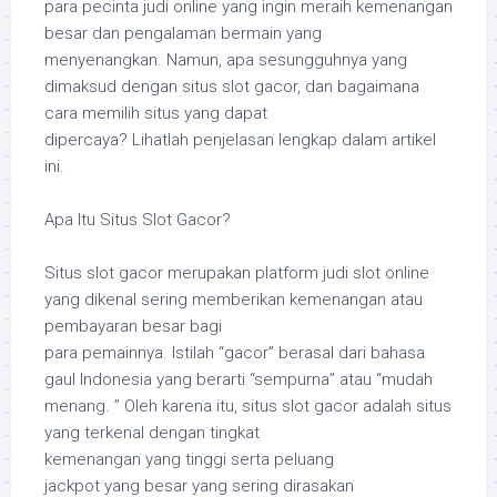
para pecinta judi online yang ingin meraih kemenangan
besar dan pengalaman bermain yang
menyenangkan. Namun, apa sesungguhnya yang
dimaksud dengan situs slot gacor, dan bagaimana
cara memilih situs yang dapat
dipercaya? Lihatlah penjelasan lengkap dalam artikel
ini.
Apa Itu Situs Slot Gacor?
Situs slot gacor merupakan platform judi slot online
yang dikenal sering memberikan kemenangan atau
pembayaran besar bagi
para pemainnya. Istilah “gacor” berasal dari bahasa
gaul Indonesia yang berarti “sempurna” atau “mudah
menang. ” Oleh karena itu, situs slot gacor adalah situs
yang terkenal dengan tingkat
kemenangan yang tinggi serta peluang
jackpot yang besar yang sering dirasakan