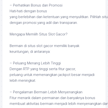
– Perhatikan Bonus dan Promosi
Hati-hati dengan bonus
yang berlebihan dan ketentuan yang menyulitkan. Pilihlah sit
dengan promosi yang adil dan transparan.
Mengapa Memilih Situs Slot Gacor?
Bermain di situs slot gacor memiliki banyak
keuntungan, di antaranya:
– Peluang Menang Lebih Tinggi
Dengan RTP yang tinggi serta fitur gacor,
peluang untuk memenangkan jackpot besar menjadi
lebih meningkat.
– Pengalaman Bermain Lebih Menyenangkan
Fitur menarik dalam permainan dan banyaknya bonus
membuat aktivitas bermain menjadi lebih menyenangkan da