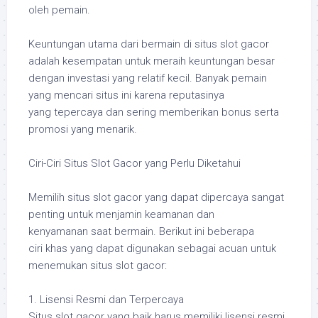
oleh pemain.
Keuntungan utama dari bermain di situs slot gacor
adalah kesempatan untuk meraih keuntungan besar
dengan investasi yang relatif kecil. Banyak pemain
yang mencari situs ini karena reputasinya
yang tepercaya dan sering memberikan bonus serta
promosi yang menarik.
Ciri-Ciri Situs Slot Gacor yang Perlu Diketahui
Memilih situs slot gacor yang dapat dipercaya sangat
penting untuk menjamin keamanan dan
kenyamanan saat bermain. Berikut ini beberapa
ciri khas yang dapat digunakan sebagai acuan untuk
menemukan situs slot gacor:
1. Lisensi Resmi dan Terpercaya
Situs slot gacor yang baik harus memiliki lisensi resmi