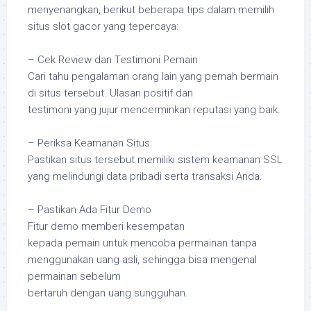
menyenangkan, berikut beberapa tips dalam memilih
situs slot gacor yang tepercaya:
– Cek Review dan Testimoni Pemain
Cari tahu pengalaman orang lain yang pernah bermain
di situs tersebut. Ulasan positif dan
testimoni yang jujur mencerminkan reputasi yang baik.
– Periksa Keamanan Situs
Pastikan situs tersebut memiliki sistem keamanan SSL
yang melindungi data pribadi serta transaksi Anda.
– Pastikan Ada Fitur Demo
Fitur demo memberi kesempatan
kepada pemain untuk mencoba permainan tanpa
menggunakan uang asli, sehingga bisa mengenal
permainan sebelum
bertaruh dengan uang sungguhan.