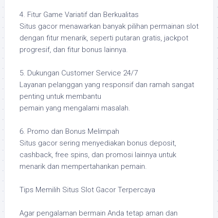
4. Fitur Game Variatif dan Berkualitas
Situs gacor menawarkan banyak pilihan permainan slot
dengan fitur menarik, seperti putaran gratis, jackpot
progresif, dan fitur bonus lainnya.
5. Dukungan Customer Service 24/7
Layanan pelanggan yang responsif dan ramah sangat
penting untuk membantu
pemain yang mengalami masalah.
6. Promo dan Bonus Melimpah
Situs gacor sering menyediakan bonus deposit,
cashback, free spins, dan promosi lainnya untuk
menarik dan mempertahankan pemain.
Tips Memilih Situs Slot Gacor Terpercaya
Agar pengalaman bermain Anda tetap aman dan