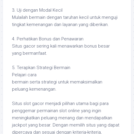
3. Uji dengan Modal Kecil
Mulailah bermain dengan taruhan kecil untuk menguji
tingkat kemenangan dan layanan yang diberikan.
4. Perhatikan Bonus dan Penawaran
Situs gacor sering kali menawarkan bonus besar
yang bermanfaat.
5. Terapkan Strategi Bermain
Pelajari cara
bermain serta strategi untuk memaksimalkan
peluang kemenangan.
Situs slot gacor menjadi pilihan utama bagi para
penggemar permainan slot online yang ingin
meningkatkan peluang menang dan mendapatkan
jackpot yang besar. Dengan memilih situs yang dapat
dipercaya dan sesuai dengan kriteria-kriteria,