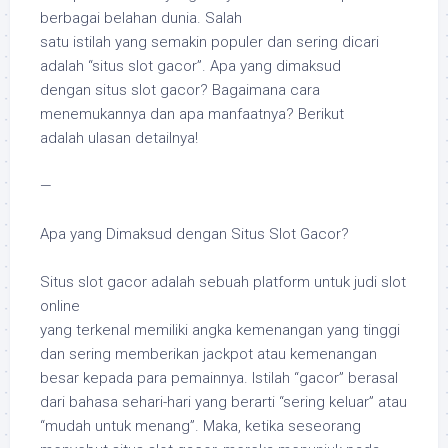
berbagai belahan dunia. Salah
satu istilah yang semakin populer dan sering dicari
adalah “situs slot gacor”. Apa yang dimaksud
dengan situs slot gacor? Bagaimana cara
menemukannya dan apa manfaatnya? Berikut
adalah ulasan detailnya!
—
Apa yang Dimaksud dengan Situs Slot Gacor?
Situs slot gacor adalah sebuah platform untuk judi slot
online
yang terkenal memiliki angka kemenangan yang tinggi
dan sering memberikan jackpot atau kemenangan
besar kepada para pemainnya. Istilah “gacor” berasal
dari bahasa sehari-hari yang berarti “sering keluar” atau
“mudah untuk menang”. Maka, ketika seseorang