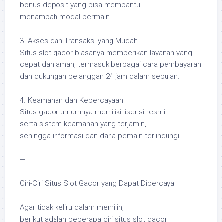
bonus deposit yang bisa membantu
menambah modal bermain.
3. Akses dan Transaksi yang Mudah
Situs slot gacor biasanya memberikan layanan yang
cepat dan aman, termasuk berbagai cara pembayaran
dan dukungan pelanggan 24 jam dalam sebulan.
4. Keamanan dan Kepercayaan
Situs gacor umumnya memiliki lisensi resmi
serta sistem keamanan yang terjamin,
sehingga informasi dan dana pemain terlindungi.
—
Ciri-Ciri Situs Slot Gacor yang Dapat Dipercaya
Agar tidak keliru dalam memilih,
berikut adalah beberapa ciri situs slot gacor