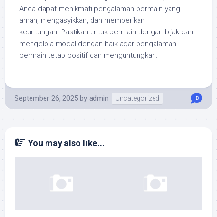
Anda dapat menikmati pengalaman bermain yang
aman, mengasyikkan, dan memberikan
keuntungan. Pastikan untuk bermain dengan bijak dan
mengelola modal dengan baik agar pengalaman
bermain tetap positif dan menguntungkan.
September 26, 2025
by
admin
Uncategorized
0
You may also like...