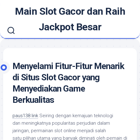
Skip
Main Slot Gacor dan Raih
to
content
Jackpot Besar
Menyelami Fitur-Fitur Menarik
di Situs Slot Gacor yang
Menyediakan Game
Berkualitas
paus138 link
Seiring dengan kemajuan teknologi
dan meningkatnya popularitas perjudian dalam
jaringan, permainan slot online menjadi salah
satu pilihan utama yang banyak diminati oleh pemain di