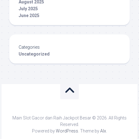
August 2025
July 2025
June 2025
Categories
Uncategorized
Main Slot Gacor dan Raih Jackpot Besar © 2026. All Rights
Reserved.
Powered by
WordPress
. Theme by
Alx
.