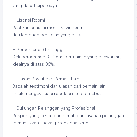
yang dapat dipercaya:
– Lisensi Resmi
Pastikan situs ini memiliki izin resmi
dari lembaga perjudian yang diakui.
– Persentase RTP Tinggi
Cek persentase RTP dari permainan yang ditawarkan,
idealnya di atas 96%.
– Ulasan Positif dari Pemain Lain
Bacalah testimoni dan ulasan dari pemain lain
untuk mengevaluasi reputasi situs tersebut.
– Dukungan Pelanggan yang Profesional
Respon yang cepat dan ramah dari layanan pelanggan
menunjukkan tingkat profesionalisme.