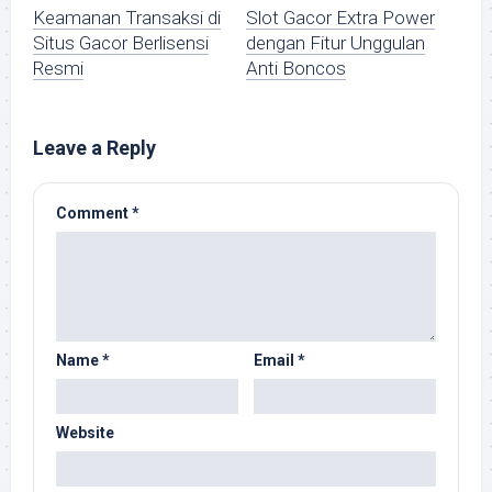
Keamanan Transaksi di
Slot Gacor Extra Power
Situs Gacor Berlisensi
dengan Fitur Unggulan
Resmi
Anti Boncos
Leave a Reply
Comment
*
Name
*
Email
*
Website