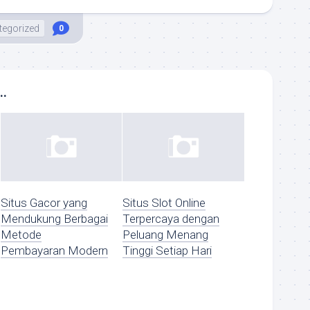
tegorized
0
..
Situs Gacor yang
Situs Slot Online
Mendukung Berbagai
Terpercaya dengan
Metode
Peluang Menang
Pembayaran Modern
Tinggi Setiap Hari