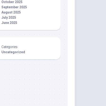
October 2025
September 2025
August 2025
July 2025
June 2025
Categories
Uncategorized