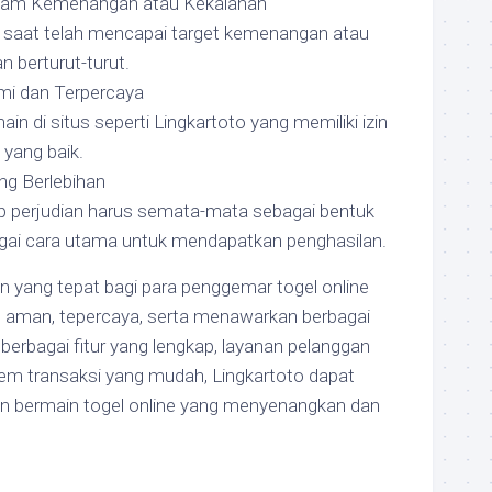
alam Kemenangan atau Kekalahan
n saat telah mencapai target kemenangan atau
 berturut-turut.
smi dan Terpercaya
in di situs seperti Lingkartoto yang memiliki izin
 yang baik.
ang Berlebihan
 perjudian harus semata-mata sebagai bentuk
agai cara utama untuk mendapatkan penghasilan.
an yang tepat bagi para penggemar togel online
g aman, tepercaya, serta menawarkan berbagai
erbagai fitur yang lengkap, layanan pelanggan
tem transaksi yang mudah, Lingkartoto dapat
 bermain togel online yang menyenangkan dan