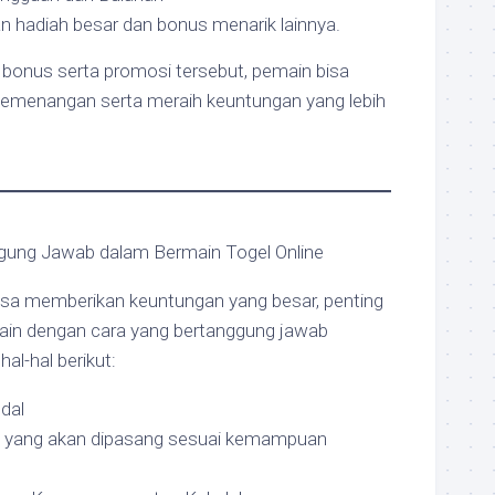
n hadiah besar dan bonus menarik lainnya.
onus serta promosi tersebut, pemain bisa
emenangan serta meraih keuntungan yang lebih
gung Jawab dalam Bermain Togel Online
bisa memberikan keuntungan yang besar, penting
ain dengan cara yang bertanggung jawab
l-hal berikut:
dal
ah yang akan dipasang sesuai kemampuan