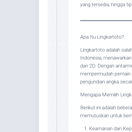
yang tersedia, hingga t
Apa Itu Lingkartoto?
Lingkartoto adalah salah
Indonesia, menawarkan b
dan 2D. Dengan antarmu
mempermudah pemain da
pengundian angka secar
Mengapa Memilih Lingk
Berikut ini adalah beb
memutuskan untuk bermai
Keamanan dan Kep