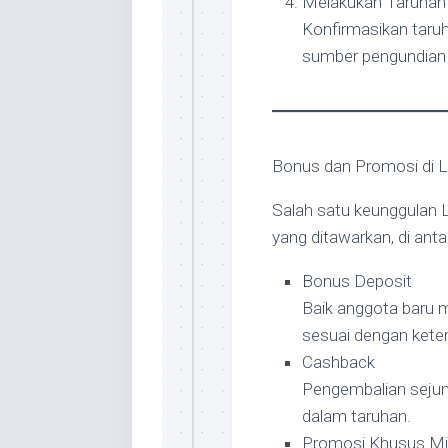
Melakukan Taruhan
Konfirmasikan taruh
sumber pengundian 
Bonus dan Promosi di L
Salah satu keunggulan 
yang ditawarkan, di anta
Bonus Deposit
Baik anggota baru
sesuai dengan keten
Cashback
Pengembalian sejum
dalam taruhan.
Promosi Khusus Mi