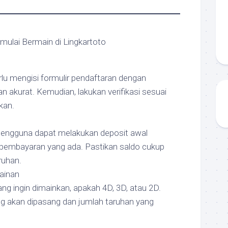
ulai Bermain di Lingkartoto
lu mengisi formulir pendaftaran dengan
n akurat. Kemudian, lakukan verifikasi sesuai
kan.
 pengguna dapat melakukan deposit awal
embayaran yang ada. Pastikan saldo cukup
ruhan.
ainan
 yang ingin dimainkan, apakah 4D, 3D, atau 2D.
g akan dipasang dan jumlah taruhan yang