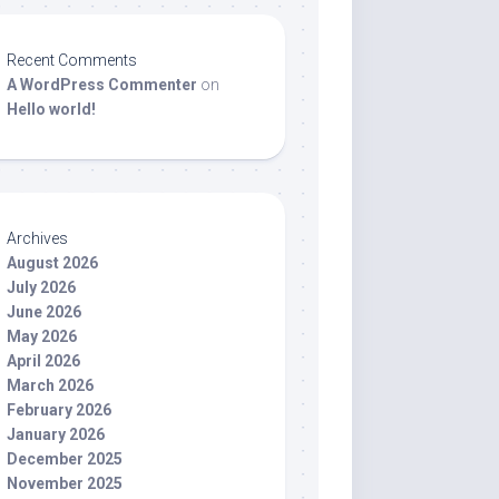
Recent Comments
A WordPress Commenter
on
Hello world!
Archives
August 2026
July 2026
June 2026
May 2026
April 2026
March 2026
February 2026
January 2026
December 2025
November 2025