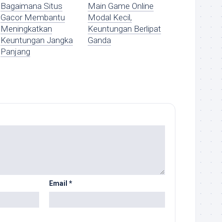
Bagaimana Situs
Main Game Online
Gacor Membantu
Modal Kecil,
Meningkatkan
Keuntungan Berlipat
Keuntungan Jangka
Ganda
Panjang
Email
*