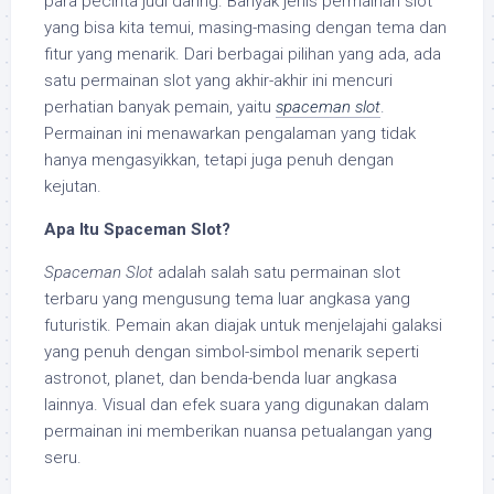
para pecinta judi daring. Banyak jenis permainan slot
yang bisa kita temui, masing-masing dengan tema dan
fitur yang menarik. Dari berbagai pilihan yang ada, ada
satu permainan slot yang akhir-akhir ini mencuri
perhatian banyak pemain, yaitu
spaceman slot
.
Permainan ini menawarkan pengalaman yang tidak
hanya mengasyikkan, tetapi juga penuh dengan
kejutan.
Apa Itu Spaceman Slot?
Spaceman Slot
adalah salah satu permainan slot
terbaru yang mengusung tema luar angkasa yang
futuristik. Pemain akan diajak untuk menjelajahi galaksi
yang penuh dengan simbol-simbol menarik seperti
astronot, planet, dan benda-benda luar angkasa
lainnya. Visual dan efek suara yang digunakan dalam
permainan ini memberikan nuansa petualangan yang
seru.