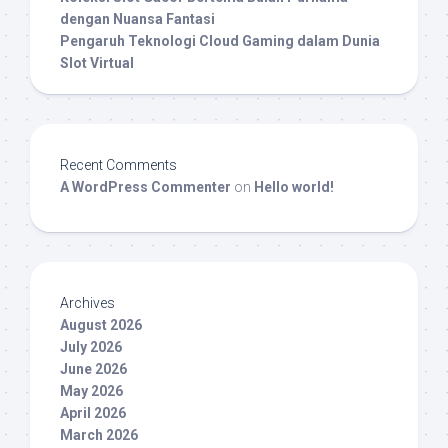
dengan Nuansa Fantasi
Pengaruh Teknologi Cloud Gaming dalam Dunia
Slot Virtual
Recent Comments
A WordPress Commenter
on
Hello world!
Archives
August 2026
July 2026
June 2026
May 2026
April 2026
March 2026