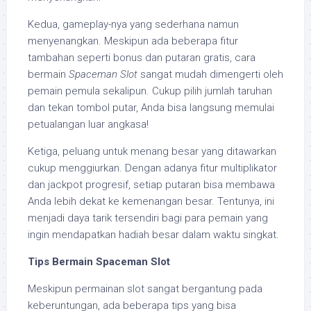
Kedua, gameplay-nya yang sederhana namun
menyenangkan. Meskipun ada beberapa fitur
tambahan seperti bonus dan putaran gratis, cara
bermain
Spaceman Slot
sangat mudah dimengerti oleh
pemain pemula sekalipun. Cukup pilih jumlah taruhan
dan tekan tombol putar, Anda bisa langsung memulai
petualangan luar angkasa!
Ketiga, peluang untuk menang besar yang ditawarkan
cukup menggiurkan. Dengan adanya fitur multiplikator
dan jackpot progresif, setiap putaran bisa membawa
Anda lebih dekat ke kemenangan besar. Tentunya, ini
menjadi daya tarik tersendiri bagi para pemain yang
ingin mendapatkan hadiah besar dalam waktu singkat.
Tips Bermain Spaceman Slot
Meskipun permainan slot sangat bergantung pada
keberuntungan, ada beberapa tips yang bisa