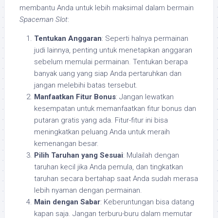
membantu Anda untuk lebih maksimal dalam bermain
Spaceman Slot
:
Tentukan Anggaran
: Seperti halnya permainan
judi lainnya, penting untuk menetapkan anggaran
sebelum memulai permainan. Tentukan berapa
banyak uang yang siap Anda pertaruhkan dan
jangan melebihi batas tersebut.
Manfaatkan Fitur Bonus
: Jangan lewatkan
kesempatan untuk memanfaatkan fitur bonus dan
putaran gratis yang ada. Fitur-fitur ini bisa
meningkatkan peluang Anda untuk meraih
kemenangan besar.
Pilih Taruhan yang Sesuai
: Mulailah dengan
taruhan kecil jika Anda pemula, dan tingkatkan
taruhan secara bertahap saat Anda sudah merasa
lebih nyaman dengan permainan.
Main dengan Sabar
: Keberuntungan bisa datang
kapan saja. Jangan terburu-buru dalam memutar