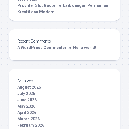
Provider Slot Gacor Terbaik dengan Permainan
Kreatif dan Modern
Recent Comments
A WordPress Commenter
on
Hello world!
Archives
August 2026
July 2026
June 2026
May 2026
April 2026
March 2026
February 2026