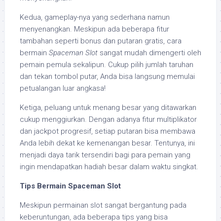
Kedua, gameplay-nya yang sederhana namun
menyenangkan. Meskipun ada beberapa fitur
tambahan seperti bonus dan putaran gratis, cara
bermain
Spaceman Slot
sangat mudah dimengerti oleh
pemain pemula sekalipun. Cukup pilih jumlah taruhan
dan tekan tombol putar, Anda bisa langsung memulai
petualangan luar angkasa!
Ketiga, peluang untuk menang besar yang ditawarkan
cukup menggiurkan. Dengan adanya fitur multiplikator
dan jackpot progresif, setiap putaran bisa membawa
Anda lebih dekat ke kemenangan besar. Tentunya, ini
menjadi daya tarik tersendiri bagi para pemain yang
ingin mendapatkan hadiah besar dalam waktu singkat.
Tips Bermain Spaceman Slot
Meskipun permainan slot sangat bergantung pada
keberuntungan, ada beberapa tips yang bisa