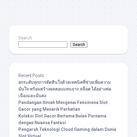
Search
Search
Recent Posts
ยกระดับทุกการตัดสินใจด้วยเทคนิคที่ช่วยเพิ่มความ
มั่นใจ พร้อมสร้างผลตอบแทนจาก สล็อต ได้อย่างต่อ
เนื่องและมั่นคง
Pandangan Ilmiah Mengenai Fenomena Slot
Gacor yang Menarik Perhatian
Koleksi Slot Gacor Bertema Bulan Purnama
dengan Nuansa Fantasi
Pengaruh Teknologi Cloud Gaming dalam Dunia
Slot Virtual