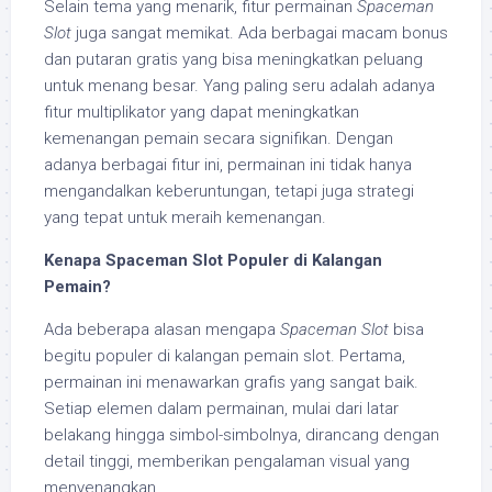
Selain tema yang menarik, fitur permainan
Spaceman
Slot
juga sangat memikat. Ada berbagai macam bonus
dan putaran gratis yang bisa meningkatkan peluang
untuk menang besar. Yang paling seru adalah adanya
fitur multiplikator yang dapat meningkatkan
kemenangan pemain secara signifikan. Dengan
adanya berbagai fitur ini, permainan ini tidak hanya
mengandalkan keberuntungan, tetapi juga strategi
yang tepat untuk meraih kemenangan.
Kenapa Spaceman Slot Populer di Kalangan
Pemain?
Ada beberapa alasan mengapa
Spaceman Slot
bisa
begitu populer di kalangan pemain slot. Pertama,
permainan ini menawarkan grafis yang sangat baik.
Setiap elemen dalam permainan, mulai dari latar
belakang hingga simbol-simbolnya, dirancang dengan
detail tinggi, memberikan pengalaman visual yang
menyenangkan.