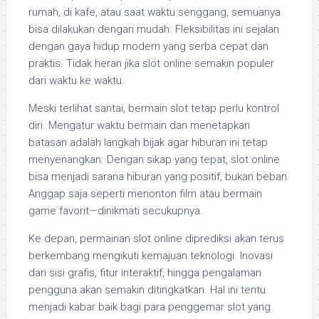
rumah, di kafe, atau saat waktu senggang, semuanya
bisa dilakukan dengan mudah. Fleksibilitas ini sejalan
dengan gaya hidup modern yang serba cepat dan
praktis. Tidak heran jika slot online semakin populer
dari waktu ke waktu.
Meski terlihat santai, bermain slot tetap perlu kontrol
diri. Mengatur waktu bermain dan menetapkan
batasan adalah langkah bijak agar hiburan ini tetap
menyenangkan. Dengan sikap yang tepat, slot online
bisa menjadi sarana hiburan yang positif, bukan beban.
Anggap saja seperti menonton film atau bermain
game favorit—dinikmati secukupnya.
Ke depan, permainan slot online diprediksi akan terus
berkembang mengikuti kemajuan teknologi. Inovasi
dari sisi grafis, fitur interaktif, hingga pengalaman
pengguna akan semakin ditingkatkan. Hal ini tentu
menjadi kabar baik bagi para penggemar slot yang