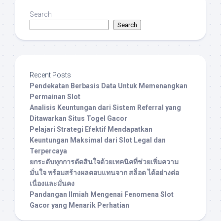
Search
Search
Recent Posts
Pendekatan Berbasis Data Untuk Memenangkan
Permainan Slot
Analisis Keuntungan dari Sistem Referral yang
Ditawarkan Situs Togel Gacor
Pelajari Strategi Efektif Mendapatkan
Keuntungan Maksimal dari Slot Legal dan
Terpercaya
ยกระดับทุกการตัดสินใจด้วยเทคนิคที่ช่วยเพิ่มความ
มั่นใจ พร้อมสร้างผลตอบแทนจาก สล็อต ได้อย่างต่อ
เนื่องและมั่นคง
Pandangan Ilmiah Mengenai Fenomena Slot
Gacor yang Menarik Perhatian