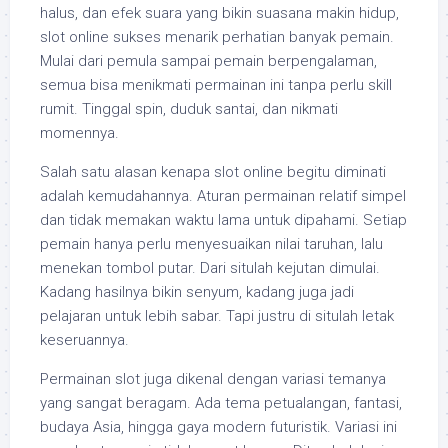
halus, dan efek suara yang bikin suasana makin hidup,
slot online sukses menarik perhatian banyak pemain.
Mulai dari pemula sampai pemain berpengalaman,
semua bisa menikmati permainan ini tanpa perlu skill
rumit. Tinggal spin, duduk santai, dan nikmati
momennya.
Salah satu alasan kenapa slot online begitu diminati
adalah kemudahannya. Aturan permainan relatif simpel
dan tidak memakan waktu lama untuk dipahami. Setiap
pemain hanya perlu menyesuaikan nilai taruhan, lalu
menekan tombol putar. Dari situlah kejutan dimulai.
Kadang hasilnya bikin senyum, kadang juga jadi
pelajaran untuk lebih sabar. Tapi justru di situlah letak
keseruannya.
Permainan slot juga dikenal dengan variasi temanya
yang sangat beragam. Ada tema petualangan, fantasi,
budaya Asia, hingga gaya modern futuristik. Variasi ini