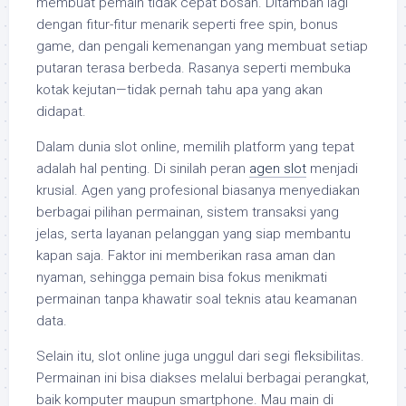
membuat pemain tidak cepat bosan. Ditambah lagi
dengan fitur-fitur menarik seperti free spin, bonus
game, dan pengali kemenangan yang membuat setiap
putaran terasa berbeda. Rasanya seperti membuka
kotak kejutan—tidak pernah tahu apa yang akan
didapat.
Dalam dunia slot online, memilih platform yang tepat
adalah hal penting. Di sinilah peran
agen slot
menjadi
krusial. Agen yang profesional biasanya menyediakan
berbagai pilihan permainan, sistem transaksi yang
jelas, serta layanan pelanggan yang siap membantu
kapan saja. Faktor ini memberikan rasa aman dan
nyaman, sehingga pemain bisa fokus menikmati
permainan tanpa khawatir soal teknis atau keamanan
data.
Selain itu, slot online juga unggul dari segi fleksibilitas.
Permainan ini bisa diakses melalui berbagai perangkat,
baik komputer maupun smartphone. Mau main di