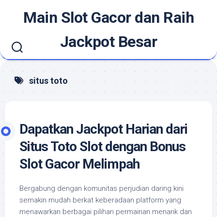
Skip
Main Slot Gacor dan Raih
to
content
Jackpot Besar
situs toto
Dapatkan Jackpot Harian dari
Situs Toto Slot dengan Bonus
Slot Gacor Melimpah
Bergabung dengan komunitas perjudian daring kini
semakin mudah berkat keberadaan platform yang
menawarkan berbagai pilihan permainan menarik dan