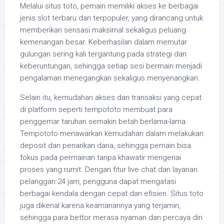
Melalui situs toto, pemain memiliki akses ke berbagai
jenis slot terbaru dan terpopuler, yang dirancang untuk
memberikan sensasi maksimal sekaligus peluang
kemenangan besar. Keberhasilan dalam memutar
gulungan sering kali tergantung pada strategi dan
keberuntungan, sehingga setiap sesi bermain menjadi
pengalaman menegangkan sekaligus menyenangkan.
Selain itu, kemudahan akses dan transaksi yang cepat
di platform seperti tempototo membuat para
penggemar taruhan semakin betah berlama-lama.
Tempototo menawarkan kemudahan dalam melakukan
deposit dan penarikan dana, sehingga pemain bisa
fokus pada permainan tanpa khawatir mengenai
proses yang rumit. Dengan fitur live chat dan layanan
pelanggan 24 jam, pengguna dapat mengatasi
berbagai kendala dengan cepat dan efisien. Situs toto
juga dikenal karena keamanannya yang terjamin,
sehingga para bettor merasa nyaman dan percaya diri