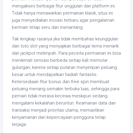
mengakses berbagai fitur unggulan dari platform ini.
Tidak hanya menawarkan permainan klasik, situs ini
juga menyediakan inovasi terbaru agar pengalaman
bermain tetap seru dan menantang.
Tak lengkap rasanya jika tidak membahas keunggulan
dari toto slot yang menyajikan berbagai tema menarik
dan jackpot melimpah. Para pecinta permainan ini bisa
menikmati sensasi berbeda setiap kali memutar
gulungan, karena setiap putaran menyimpan peluang
besar untuk mendapatkan hadiah fantastis.
Ketersediaan fitur bonus dan free spin membuat
peluang menang semakin terbuka luas, sehingga para
pemain tidak merasa kecewa meskipun sedang
mengalami kekalahan beruntun. Keamanan data dan
transaksi menjadi prioritas utama, memastikan
kenyamanan dan kepercayaan pengguna tetap
terjaga.