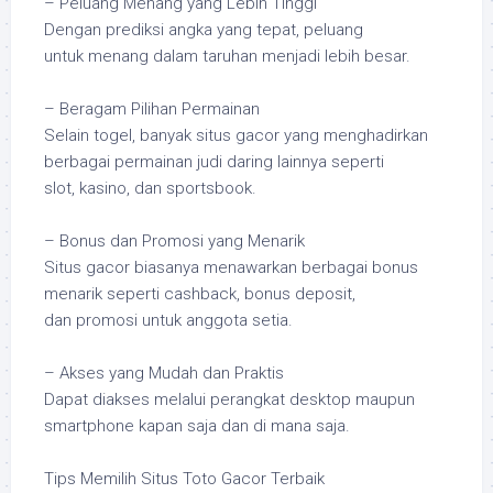
– Peluang Menang yang Lebih Tinggi
Dengan prediksi angka yang tepat, peluang
untuk menang dalam taruhan menjadi lebih besar.
– Beragam Pilihan Permainan
Selain togel, banyak situs gacor yang menghadirkan
berbagai permainan judi daring lainnya seperti
slot, kasino, dan sportsbook.
– Bonus dan Promosi yang Menarik
Situs gacor biasanya menawarkan berbagai bonus
menarik seperti cashback, bonus deposit,
dan promosi untuk anggota setia.
– Akses yang Mudah dan Praktis
Dapat diakses melalui perangkat desktop maupun
smartphone kapan saja dan di mana saja.
Tips Memilih Situs Toto Gacor Terbaik