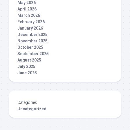
May 2026
April 2026
March 2026
February 2026
January 2026
December 2025
November 2025
October 2025
September 2025
August 2025
July 2025
June 2025
Categories
Uncategorized