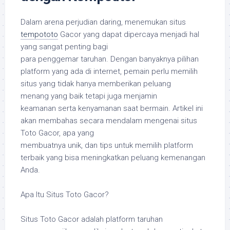
Dalam arena perjudian daring, menemukan situs
tempototo
Gacor yang dapat dipercaya menjadi hal
yang sangat penting bagi
para penggemar taruhan. Dengan banyaknya pilihan
platform yang ada di internet, pemain perlu memilih
situs yang tidak hanya memberikan peluang
menang yang baik tetapi juga menjamin
keamanan serta kenyamanan saat bermain. Artikel ini
akan membahas secara mendalam mengenai situs
Toto Gacor, apa yang
membuatnya unik, dan tips untuk memilih platform
terbaik yang bisa meningkatkan peluang kemenangan
Anda.
Apa Itu Situs Toto Gacor?
Situs Toto Gacor adalah platform taruhan