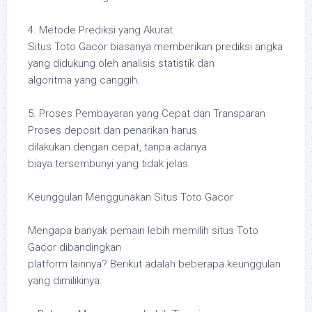
4. Metode Prediksi yang Akurat
Situs Toto Gacor biasanya memberikan prediksi angka
yang didukung oleh analisis statistik dan
algoritma yang canggih.
5. Proses Pembayaran yang Cepat dan Transparan
Proses deposit dan penarikan harus
dilakukan dengan cepat, tanpa adanya
biaya tersembunyi yang tidak jelas.
Keunggulan Menggunakan Situs Toto Gacor
Mengapa banyak pemain lebih memilih situs Toto
Gacor dibandingkan
platform lainnya? Berikut adalah beberapa keunggulan
yang dimilikinya: