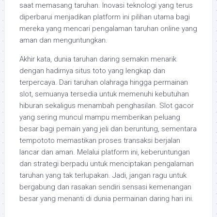
saat memasang taruhan. Inovasi teknologi yang terus
diperbarui menjadikan platform ini pilihan utama bagi
mereka yang mencari pengalaman taruhan online yang
aman dan menguntungkan.
Akhir kata, dunia taruhan daring semakin menarik
dengan hadirnya situs toto yang lengkap dan
terpercaya. Dari taruhan olahraga hingga permainan
slot, semuanya tersedia untuk memenuhi kebutuhan
hiburan sekaligus menambah penghasilan. Slot gacor
yang sering muncul mampu memberikan peluang
besar bagi pemain yang jeli dan beruntung, sementara
tempototo memastikan proses transaksi berjalan
lancar dan aman. Melalui platform ini, keberuntungan
dan strategi berpadu untuk menciptakan pengalaman
taruhan yang tak terlupakan. Jadi, jangan ragu untuk
bergabung dan rasakan sendiri sensasi kemenangan
besar yang menanti di dunia permainan daring hari ini.