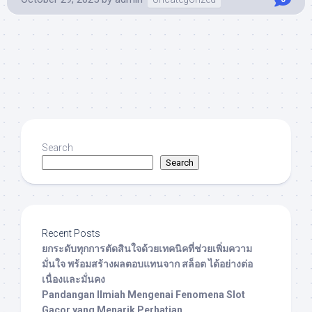
Search
Search
Recent Posts
ยกระดับทุกการตัดสินใจด้วยเทคนิคที่ช่วยเพิ่มความ
มั่นใจ พร้อมสร้างผลตอบแทนจาก สล็อต ได้อย่างต่อ
เนื่องและมั่นคง
Pandangan Ilmiah Mengenai Fenomena Slot
Gacor yang Menarik Perhatian