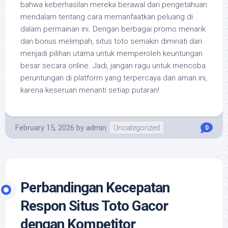
bahwa keberhasilan mereka berawal dari pengetahuan
mendalam tentang cara memanfaatkan peluang di
dalam permainan ini. Dengan berbagai promo menarik
dan bonus melimpah, situs toto semakin diminati dan
menjadi pilihan utama untuk memperoleh keuntungan
besar secara online. Jadi, jangan ragu untuk mencoba
peruntungan di platform yang terpercaya dan aman ini,
karena keseruan menanti setiap putaran!
February 15, 2026
by
admin
Uncategorized
0
Perbandingan Kecepatan
Respon Situs Toto Gacor
dengan Kompetitor