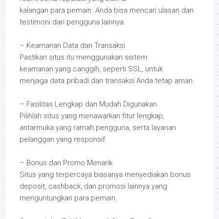
kalangan para pemain. Anda bisa mencari ulasan dan
testimoni dari pengguna lainnya.
– Keamanan Data dan Transaksi
Pastikan situs itu menggunakan sistem
keamanan yang canggih, seperti SSL, untuk
menjaga data pribadi dan transaksi Anda tetap aman.
– Fasilitas Lengkap dan Mudah Digunakan
Pilihlah situs yang menawarkan fitur lengkap,
antarmuka yang ramah pengguna, serta layanan
pelanggan yang responsif.
– Bonus dan Promo Menarik
Situs yang terpercaya biasanya menyediakan bonus
deposit, cashback, dan promosi lainnya yang
menguntungkan para pemain.