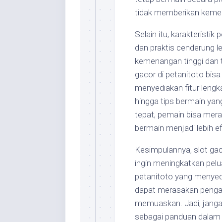
tidak memberikan keme
Selain itu, karakteristi
dan praktis cenderung l
kemenangan tinggi dan 
gacor di petanitoto bisa
menyediakan fitur lengka
hingga tips bermain ya
tepat, pemain bisa meras
bermain menjadi lebih 
Kesimpulannya, slot ga
ingin meningkatkan pel
petanitoto yang menyed
dapat merasakan pengala
memuaskan. Jadi, janga
sebagai panduan dalam 