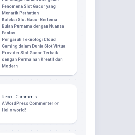
Fenomena Slot Gacor yang
Menarik Perhatian
Koleksi Slot Gacor Bertema
Bulan Purnama dengan Nuansa
Fantasi
Pengaruh Teknologi Cloud
Gaming dalam Dunia Slot Virtual
Provider Slot Gacor Terbaik
dengan Permainan Kreatif dan
Modern
Recent Comments
A WordPress Commenter
on
Hello world!