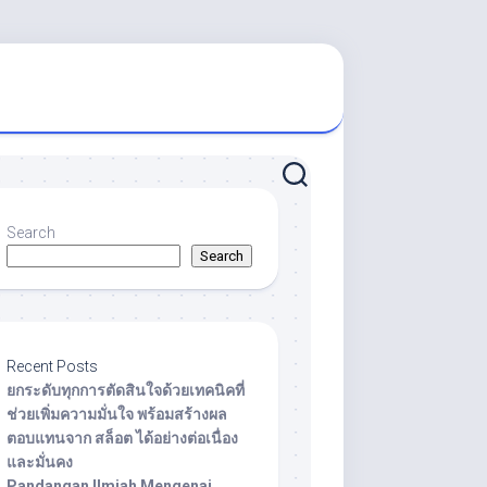
Search
Search
Recent Posts
ยกระดับทุกการตัดสินใจด้วยเทคนิคที่
ช่วยเพิ่มความมั่นใจ พร้อมสร้างผล
ตอบแทนจาก สล็อต ได้อย่างต่อเนื่อง
และมั่นคง
Pandangan Ilmiah Mengenai