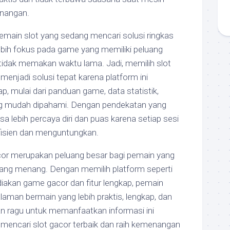
nangan.
k pemain slot yang sedang mencari solusi ringkas
ebih fokus pada game yang memiliki peluang
tidak memakan waktu lama. Jadi, memilih slot
 menjadi solusi tepat karena platform ini
p, mulai dari panduan game, data statistik,
ng mudah dipahami. Dengan pendekatan yang
a lebih percaya diri dan puas karena setiap sesi
efisien dan menguntungkan.
cor merupakan peluang besar bagi pemain yang
uang menang. Dengan memilih platform seperti
iakan game gacor dan fitur lengkap, pemain
man bermain yang lebih praktis, lengkap, dan
n ragu untuk memanfaatkan informasi ini
mencari slot gacor terbaik dan raih kemenangan