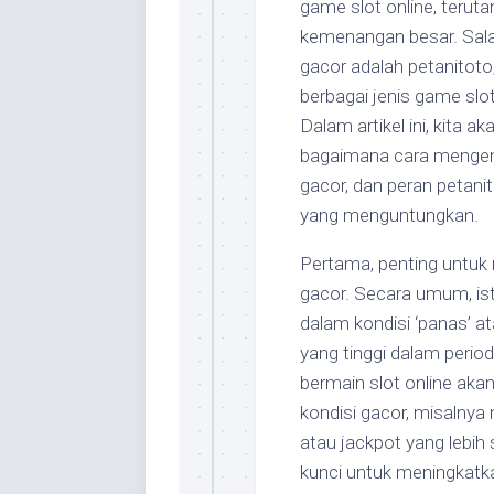
game slot online, terut
kemenangan besar. Salah
gacor adalah petanitoto
berbagai jenis game slo
Dalam artikel ini, kita 
bagaimana cara mengena
gacor, dan peran petan
yang menguntungkan.
Pertama, penting untu
gacor. Secara umum, ist
dalam kondisi ‘panas’
yang tinggi dalam perio
bermain slot online ak
kondisi gacor, misalnya 
atau jackpot yang lebih
kunci untuk meningkatka