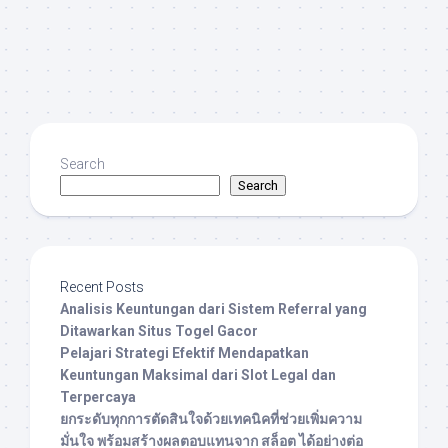
Search
Search
Recent Posts
Analisis Keuntungan dari Sistem Referral yang
Ditawarkan Situs Togel Gacor
Pelajari Strategi Efektif Mendapatkan
Keuntungan Maksimal dari Slot Legal dan
Terpercaya
ยกระดับทุกการตัดสินใจด้วยเทคนิคที่ช่วยเพิ่มความ
มั่นใจ พร้อมสร้างผลตอบแทนจาก สล็อต ได้อย่างต่อ