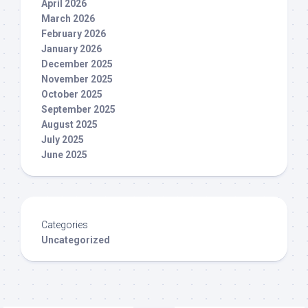
April 2026
March 2026
February 2026
January 2026
December 2025
November 2025
October 2025
September 2025
August 2025
July 2025
June 2025
Categories
Uncategorized