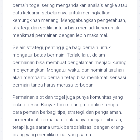
pemain togel sering mengandalkan analisis angka atau
data keluaran sebelumnya untuk meningkatkan
kemungkinan menang. Menggabungkan pengetahuan,
strategi, dan sedikit intuisi bisa menjadi kunci untuk
menikmati permainan dengan lebih maksimal.
Selain strategi, penting juga bagi pemain untuk
mengatur batas bermain. Terlalu larut dalam
permainan bisa membuat pengalaman menjadi kurang
menyenangkan. Mengatur waktu dan nominal taruhan
akan membantu pemain tetap bisa menikmati sensasi
bermain tanpa harus merasa terbebani.
Permainan slot dan togel juga punya komunitas yang
cukup besar. Banyak forum dan grup online tempat
para pemain berbagi tips, strategi, dan pengalaman.
Ini membuat permainan tidak hanya menjadi hiburan,
tetapi juga sarana untuk bersosialisasi dengan orang-
orang yang memiliki minat yang sama.