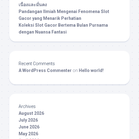
เนื่องและมั่นคง
Pandangan Ilmiah Mengenai Fenomena Slot
Gacor yang Menarik Perhatian
Koleksi Slot Gacor Bertema Bulan Purnama
dengan Nuansa Fantasi
Recent Comments
A WordPress Commenter
on
Hello world!
Archives
August 2026
July 2026
June 2026
May 2026