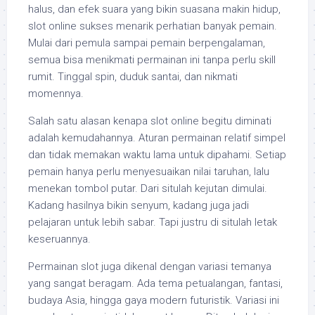
halus, dan efek suara yang bikin suasana makin hidup,
slot online sukses menarik perhatian banyak pemain.
Mulai dari pemula sampai pemain berpengalaman,
semua bisa menikmati permainan ini tanpa perlu skill
rumit. Tinggal spin, duduk santai, dan nikmati
momennya.
Salah satu alasan kenapa slot online begitu diminati
adalah kemudahannya. Aturan permainan relatif simpel
dan tidak memakan waktu lama untuk dipahami. Setiap
pemain hanya perlu menyesuaikan nilai taruhan, lalu
menekan tombol putar. Dari situlah kejutan dimulai.
Kadang hasilnya bikin senyum, kadang juga jadi
pelajaran untuk lebih sabar. Tapi justru di situlah letak
keseruannya.
Permainan slot juga dikenal dengan variasi temanya
yang sangat beragam. Ada tema petualangan, fantasi,
budaya Asia, hingga gaya modern futuristik. Variasi ini