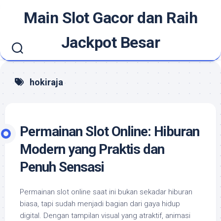
Skip
Main Slot Gacor dan Raih
to
content
Jackpot Besar
hokiraja
Permainan Slot Online: Hiburan
Modern yang Praktis dan
Penuh Sensasi
Permainan slot online saat ini bukan sekadar hiburan
biasa, tapi sudah menjadi bagian dari gaya hidup
digital. Dengan tampilan visual yang atraktif, animasi