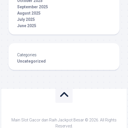
October 2025
September 2025
August 2025
July 2025
June 2025
Categories
Uncategorized
Main Slot Gacor dan Raih Jackpot Besar © 2026. All Rights
Reserved.