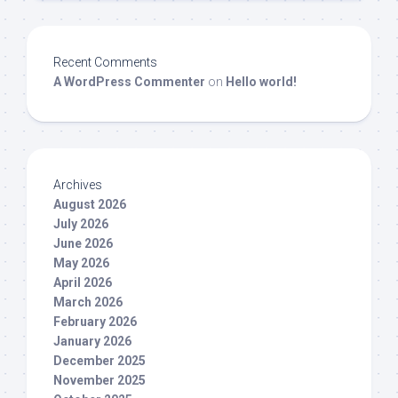
Recent Comments
A WordPress Commenter
on
Hello world!
Archives
August 2026
July 2026
June 2026
May 2026
April 2026
March 2026
February 2026
January 2026
December 2025
November 2025