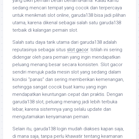
yang bikin pemain betah berlama-lama. Kalau kamu
sedang mencari tempat yang cocok dan terpercaya
untuk menikmati slot online, garuda138 bisa jadi pilihan
utama, karena dikenal sebagai salah satu garuda138
terbaik di kalangan pemain slot.
Salah satu daya tarik utama dari garuda138 adalah
reputasinya sebagai situs
slot gacor
. Istilah ini sering
didengar oleh para pemain yang ingin mendapatkan
peluang menang besar secara konsisten. Slot gacor
sendiri merujuk pada mesin slot yang sedang dalam
kondisi “panas” dan sering memberikan kemenangan,
sehingga sangat cocok buat kamu yang ingin
mendapatkan keuntungan cepat dan praktis. Dengan
garuda138 slot, peluang menang jadi lebih terbuka
lebar, karena sistemnya yang selalu update dan
mengutamakan kenyamanan pemain.
Selain itu, garuda138 login mudah diakses kapan saja,
di mana saja, tanpa perlu khawatir tentang keamanan