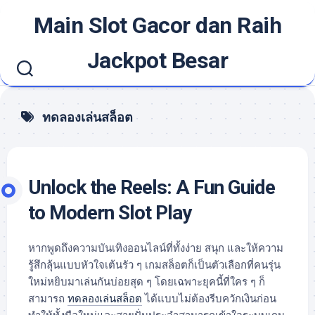
Skip
Main Slot Gacor dan Raih
to
content
Jackpot Besar
ทดลองเล่นสล็อต
Unlock the Reels: A Fun Guide
to Modern Slot Play
หากพูดถึงความบันเทิงออนไลน์ที่ทั้งง่าย สนุก และให้ความ
รู้สึกลุ้นแบบหัวใจเต้นรัว ๆ เกมสล็อตก็เป็นตัวเลือกที่คนรุ่น
ใหม่หยิบมาเล่นกันบ่อยสุด ๆ โดยเฉพาะยุคนี้ที่ใคร ๆ ก็
สามารถ
ทดลองเล่นสล็อต
ได้แบบไม่ต้องรีบควักเงินก่อน