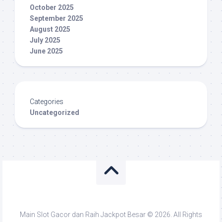
October 2025
September 2025
August 2025
July 2025
June 2025
Categories
Uncategorized
Main Slot Gacor dan Raih Jackpot Besar © 2026. All Rights