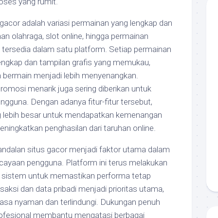
oses yang rumit.
us gacor adalah variasi permainan yang lengkap dan
han olahraga, slot online, hingga permainan
 tersedia dalam satu platform. Setiap permainan
 lengkap dan tampilan grafis yang memukau,
ermain menjadi lebih menyenangkan.
omosi menarik juga sering diberikan untuk
guna. Dengan adanya fitur-fitur tersebut,
g lebih besar untuk mendapatkan kemenangan
ningkatkan penghasilan dari taruhan online.
andalan situs gacor menjadi faktor utama dalam
yaan pengguna. Platform ini terus melakukan
n sistem untuk memastikan performa tetap
aksi dan data pribadi menjadi prioritas utama,
asa nyaman dan terlindungi. Dukungan penuh
profesional membantu mengatasi berbagai