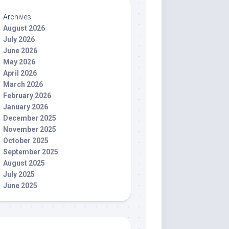
Archives
August 2026
July 2026
June 2026
May 2026
April 2026
March 2026
February 2026
January 2026
December 2025
November 2025
October 2025
September 2025
August 2025
July 2025
June 2025